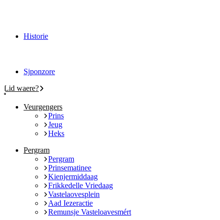
Historie
Sjponzore
Lid waere?
Veurgengers
Prins
Jeug
Heks
Pergram
Pergram
Prinsematinee
Kienjermiddaag
Frikkedelle Vriedaag
Vastelaovesplein
Aad Iezeractie
Remunsje Vasteloavesmért