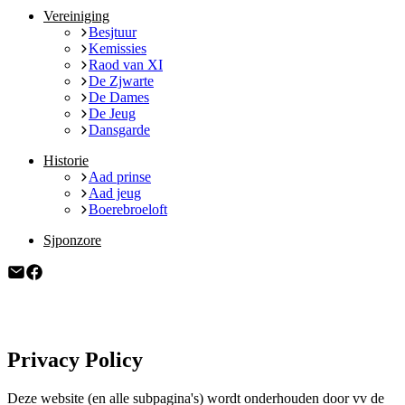
Vereiniging
Besjtuur
Kemissies
Raod van XI
De Zjwarte
De Dames
De Jeug
Dansgarde
Historie
Aad prinse
Aad jeug
Boerebroeloft
Sjponzore
Privacy Policy
Deze website (en alle subpagina's) wordt onderhouden door vv de