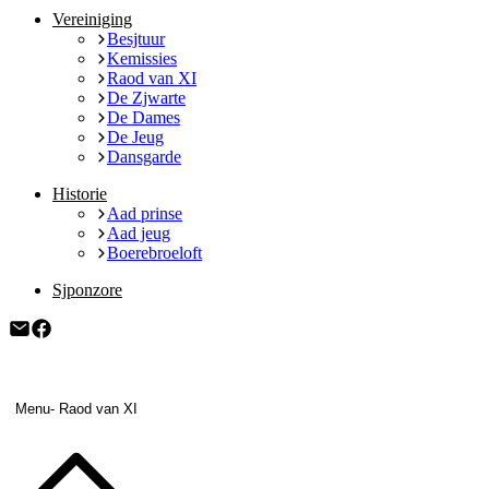
Vereiniging
Besjtuur
Kemissies
Raod van XI
De Zjwarte
De Dames
De Jeug
Dansgarde
Historie
Aad prinse
Aad jeug
Boerebroeloft
Sjponzore
Menu
- Raod van XI