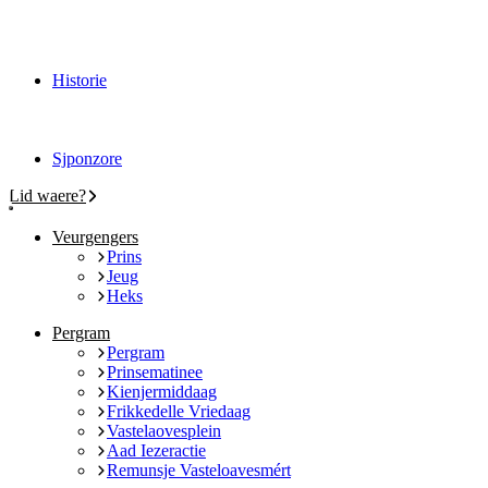
Historie
Sjponzore
Lid waere?
Veurgengers
Prins
Jeug
Heks
Pergram
Pergram
Prinsematinee
Kienjermiddaag
Frikkedelle Vriedaag
Vastelaovesplein
Aad Iezeractie
Remunsje Vasteloavesmért